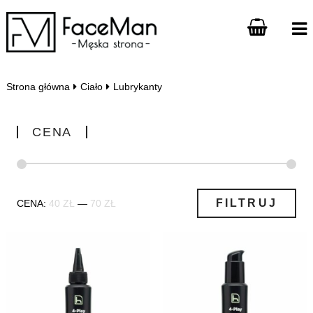
Strona główna
Ciało
Lubrykanty
CENA
Cena
Cena
FILTRUJ
CENA:
40 ZŁ
—
70 ZŁ
min
max