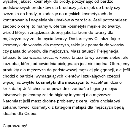
wysokiej jakości
kosmetyki do brody
,
poczynając od bardzo
podstawowych produktów dla brodaczy jak
olejek do brody
czy
szczotka do brody
, a kończąc na męskich kosmetykach do
konturowania i wypełniania ubytków w zaroście. Jeśli potrzebujesz
zadbać o cerę, to mamy w ofercie
kosmetyki męskie do twarzy
,
wśród których znajdziesz dobrej jakości
krem do twarzy dla
mężczyzn
czy
żel do mycia twarzy
. Dostarczymy Ci także fajne
kosmetyki do włosów dla mężczyzn
, takie jak
pomada do włosów
czy
pasta do włosów dla mężczyzn
. Masz tatuaż?
Pielęgnacja
tatuażu
to też ważna rzecz, w końcu tatuaż to wyrażenie siebie, ale
i ozdoba, której odpowiednia pielęgnacja jest niezbędna. Oferujemy
produkty dla mężczyzn do podstawowej męskiej pielęgnacji, ale jeśli
chodzi o bardziej wymagających klientów i szukających czegoś
więcej niż zwykłe
kosmetyki dla mezczyzn
to FaceMan idzie o
krok dalej. Jeśli chcesz odpowiednio zadbać o higienę miejsc
intymnych polecamy
żel do higieny intymnej dla mężczyzn
.
Natomiast jeśli masz drobne problemy z cerą, które chciałabyś
zakamuflować, kosmetyki z kategorii
makijaż dla mężczyzn
będą
idealne dla Ciebie.
Zapraszamy!