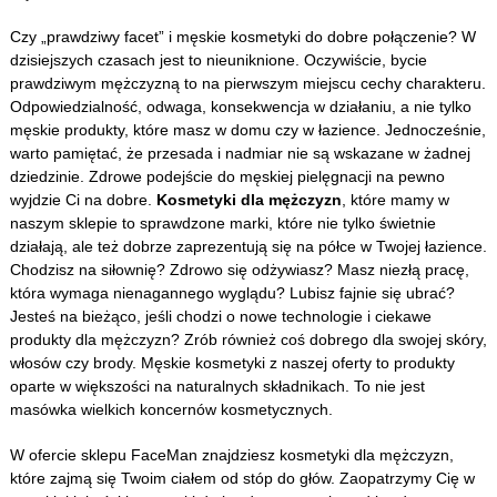
Czy „prawdziwy facet” i męskie kosmetyki do dobre połączenie? W
dzisiejszych czasach jest to nieuniknione. Oczywiście, bycie
prawdziwym mężczyzną to na pierwszym miejscu cechy charakteru.
Odpowiedzialność, odwaga, konsekwencja w działaniu, a nie tylko
męskie produkty, które masz w domu czy w łazience. Jednocześnie,
warto pamiętać, że przesada i nadmiar nie są wskazane w żadnej
dziedzinie. Zdrowe podejście do męskiej pielęgnacji na pewno
wyjdzie Ci na dobre.
Kosmetyki dla mężczyzn
, które mamy w
naszym sklepie to sprawdzone marki, które nie tylko świetnie
działają, ale też dobrze zaprezentują się na półce w Twojej łazience.
Chodzisz na siłownię? Zdrowo się odżywiasz? Masz niezłą pracę,
która wymaga nienagannego wyglądu? Lubisz fajnie się ubrać?
Jesteś na bieżąco, jeśli chodzi o nowe technologie i ciekawe
produkty dla mężczyzn? Zrób również coś dobrego dla swojej skóry,
włosów czy brody. Męskie kosmetyki z naszej oferty to produkty
oparte w większości na naturalnych składnikach. To nie jest
masówka wielkich koncernów kosmetycznych.
W ofercie sklepu FaceMan znajdziesz kosmetyki dla mężczyzn,
które zajmą się Twoim ciałem od stóp do głów. Zaopatrzymy Cię w