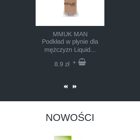
MMUK MAN
Podkład w płynie dla
mężczyzn Liquid...
+
8.9
zł
NOWOŚCI