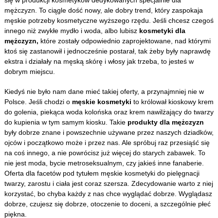
się w produkcji kosmetyków dedykowanych specjalnie dla
mężczyzn. To ciągle dość nowy, ale dobry trend, który zaspokaja
męskie potrzeby kosmetyczne wyższego rzędu. Jeśli chcesz czegoś
innego niż zwykłe mydło i woda, albo lubisz
kosmetyki dla
mężczyzn,
które zostały odpowiednio zaprojektowane, nad którymi
ktoś się zastanowił i jednocześnie postarał, tak żeby były naprawdę
ekstra i działały na męską skórę i włosy jak trzeba, to jesteś w
dobrym miejscu.
Kiedyś nie było nam dane mieć takiej oferty, a przynajmniej nie w
Polsce. Jeśli chodzi o
męskie kosmetyki
to królował kioskowy krem
do golenia, piekąca woda kolońska oraz krem nawilżający do twarzy
do kupienia w tym samym kiosku. Takie
produkty dla mężczyzn
były dobrze znane i powszechnie używane przez naszych dziadków,
ojców i początkowo może i przez nas. Ale spróbuj raz przesiąść się
na coś innego, a nie powrócisz już więcej do starych zabawek. To
nie jest moda, bycie metroseksualnym, czy jakieś inne fanaberie.
Oferta dla facetów pod tytułem męskie kosmetyki do pielęgnacji
twarzy, zarostu i ciała jest coraz szersza. Zdecydowanie warto z niej
korzystać, bo chyba każdy z nas chce wyglądać dobrze. Wyglądasz
dobrze, czujesz się dobrze, otoczenie to doceni, a szczególnie płeć
piękna.