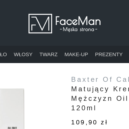
AŁO
WŁOSY
TWARZ
MAKE-UP
PREZENTY
Baxter Of Cal
Matujący Kre
Mężczyzn Oil
120ml
109,90
zł