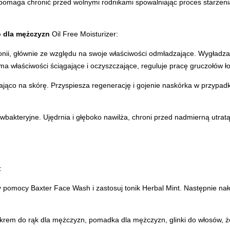
 pomaga chronić przed wolnymi rodnikami spowalniając proces starzenia
 dla mężczyzn
Oil Free Moisturizer:
ii, głównie ze względu na swoje właściwości odmładzające. Wygładza 
ma właściwości ściągające i oczyszczające, reguluje pracę gruczołów ł
jająco na skórę. Przyspiesza regenerację i gojenie naskórka w przypad
ciwbakteryjne. Ujędrnia i głęboko nawilża, chroni przed nadmierną utr
:
y pomocy Baxter Face Wash i zastosuj tonik Herbal Mint. Następnie na
krem do rąk dla mężczyzn
,
pomadka dla mężczyzn
,
glinki do włosów
,
ż