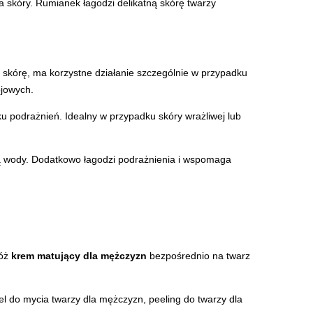
 skóry. Rumianek łagodzi delikatną skórę twarzy
skórę, ma korzystne działanie szczególnie w przypadku
ojowych.
ku podrażnień. Idealny w przypadku skóry wrażliwej lub
atą wody. Dodatkowo łagodzi podrażnienia i wspomaga
łóż
krem matujący dla mężczyzn
bezpośrednio na twarz
el do mycia twarzy dla mężczyzn
,
peeling do twarzy dla