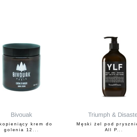
…
Bivouak
Triumph & Disast
kopieniący krem do
Męski żel pod pryszn
golenia 12...
All P...