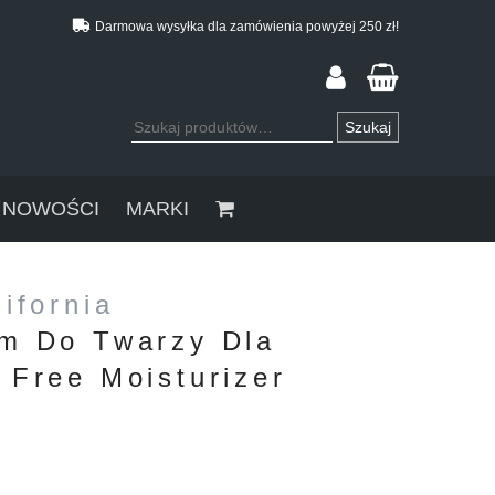
Darmowa wysyłka dla zamówienia powyżej 250 zł!
Szukaj:
Szukaj
NOWOŚCI
MARKI
ifornia
m Do Twarzy Dla
 Free Moisturizer