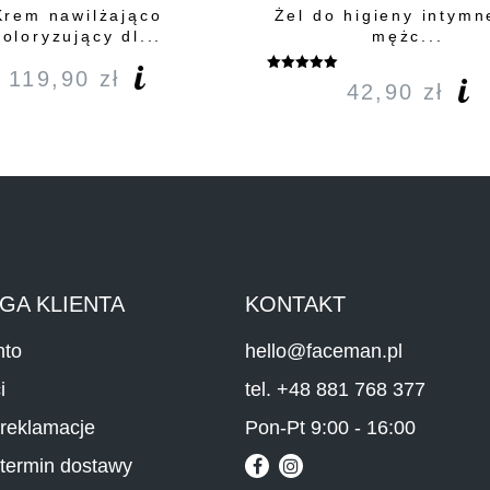
Krem nawilżająco
Żel do higieny intymn
koloryzujący dl...
mężc...
119,90
zł
Oceniono
42,90
zł
5.00
na 5
GA KLIENTA
KONTAKT
nto
hello@faceman.pl
i
tel. +48 881 768 377
 reklamacje
Pon-Pt 9:00 - 16:00
 termin dostawy