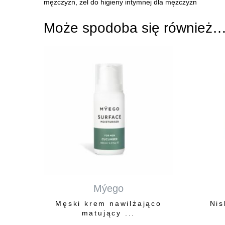
mężczyzn
,
żel do higieny intymnej dla mężczyzn
Może spodoba się również
Mýego
Męski krem nawilżająco
Nis
matujący ...