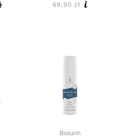
69,90
zł
Bioturm