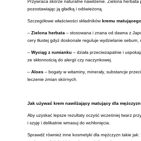
Przywraca skórze naturalne nawilżenie. Zielona herbata
pozostawiając ją gładką i odświeżoną.
Szczegółowe właściwości składników
kremu matującego
–
Zielona herbata
– stosowana i znana od dawna z Japon
cery tłustej gdyż doskonale reguluje wydzielanie sebum, 
–
Wyciąg z rumianku
– działa przeciwzapalnie i uspoka
ze skłonnością do alergii czy naczynkowej.
–
Aloes
– bogaty w witaminy, minerały, substancje prze
leczenie zmian skórnych.
Jak używać krem nawilżający matujący dla mężczyzn
Aby uzyskać lepsze rezultaty oczyść wcześniej twarz prz
i szyję i delikatnie wmasuj do wchłonięcia.
Sprawdź również inne
kosmetyki dla mężczyzn
takie jak: