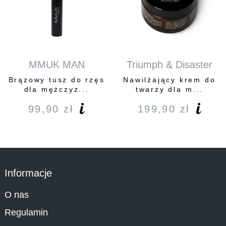
MMUK MAN
Triumph & Disaster
Brązowy tusz do rzęs
Nawilżający krem do
dla mężczyz...
twarzy dla m...
99,90
zł
199,90
zł
Informacje
O nas
Regulamin