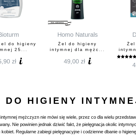
Bioturm
Homo Naturals
D
żel do higieny
Żel do higieny
Żel
ymnej 25...
intymnej dla mężc...
intymn
5,90
zł
49,00
zł
Oceniono
4
5.00
na 5
L DO HIGIENY INTYMN
 intymnej mężczyzn nie mówi się wiele, przez co dla wielu przedstawici
wany. Nie powinien jednak dziwić fakt, że pielęgnacja okolic intymny
kobiet. Regularne zabiegi pielęgnacyjne i codzienne dbanie o higienę