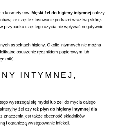
nych kosmetyków.
Męski żel do higieny intymnej
należy
baw, że częste stosowanie podrażni wrażliwą skórę.
t w przypadku częstego użycia nie wpływać negatywnie
nnych aspektach higieny. Okolic intymnych nie można
delikatne osuszenie ręcznikiem papierowym lub
ęcznik).
ENY INTYMNEJ,
atego wystrzegaj się mydeł lub żeli do mycia całego
akteryjny żel czy też
płyn do higieny intymnej dla
 znaczenia jest także obecność składników
ną i ograniczą występowanie infekcji.