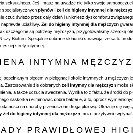
ia seksualnego. Jeśli masz na uwadze nie tylko swoje samopoczucie,
 specjalistycznych
płynów i żeli do higieny intymnej dla mężczyz
się czuć świeżo przez cały dzień i unikniesz dyskomfortu związane
ć naprawdę uciążliwy.
Żel do higieny intymnej dla mężczyzn
gwaran
ak szczególne są potrzeby mężczyzn, przygotowaliśmy szeroką ofertę
N
czy
Bioturn
. Specjalnie dobrane składniki sprawiają, że są to prod
męskiej strefy intymnej.
IENA INTYMNA MĘŻCZYZ
ej popełnianym błędem w pielęgnacji okolic intymnych u mężczyzn 
ała. Zastosowanie źle dobranych
żeli intymny dla mężczyzn
może sku
ienia, a także uczucia swędzenia. Wynika to z faktu, że środki do p
nego naskórka i eliminować dobre bakterie, a to, oprócz wymienion
podatności na choroby przenoszone drogą płciową. Okazuje się więc
 żel do higieny intymnej dla mężczyzn
może pozytywnie wpłynąć na
SADY PRAWIDŁOWEJ HIG