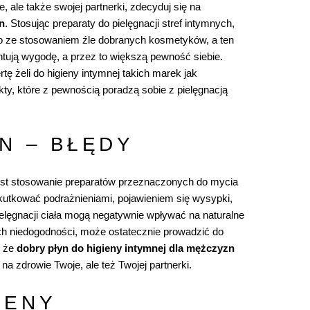
 ale także swojej partnerki, zdecyduj się na
n
. Stosując preparaty do pielęgnacji stref intymnych,
go ze stosowaniem źle dobranych kosmetyków, a ten
tują wygodę, a przez to większą pewność siebie.
 żeli do higieny intymnej takich marek jak
ukty, które z pewnością poradzą sobie z pielęgnacją
N – BŁĘDY
jest stosowanie preparatów przeznaczonych do mycia
tkować podrażnieniami, pojawieniem się wysypki,
ielęgnacji ciała mogą negatywnie wpływać na naturalne
ych niedogodności, może ostatecznie prowadzić do
, że
dobry płyn do higieny intymnej dla mężczyzn
 zdrowie Twoje, ale też Twojej partnerki.
IENY