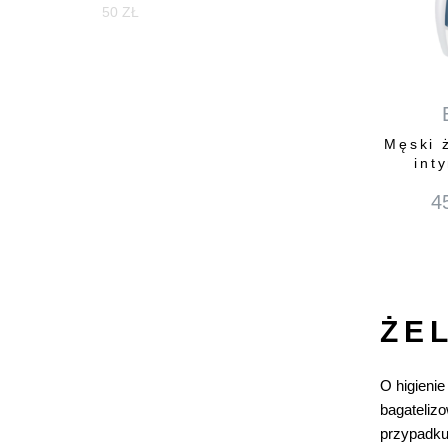
50 ZŁ
Męski 
int
4
ŻE
O higienie
bagatelizo
przypadku 