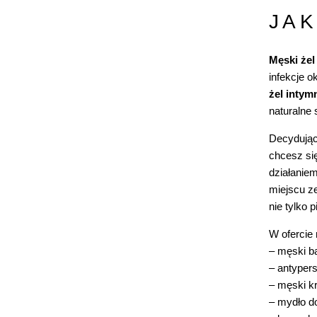
JAK
Męski żel
infekcje o
żel intym
naturalne 
Decydując
chcesz si
działaniem
miejscu ze
nie tylko 
W ofercie
–
męski ba
–
antypers
–
męski k
–
mydło do