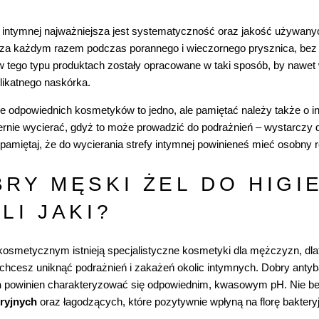
e intymnej najważniejsza jest systematyczność oraz jakość używa
za każdym razem podczas porannego i wieczornego prysznica, bez o
 w tego typu produktach zostały opracowane w taki sposób, by nawe
likatnego naskórka.
e odpowiednich kosmetyków to jedno, ale pamiętać należy także o i
ernie wycierać, gdyż to może prowadzić do podrażnień – wystarczy 
amiętaj, że do wycierania strefy intymnej powinieneś mieć osobny r
RY MĘSKI ŻEL DO HIGI
LI JAKI?
kosmetycznym istnieją specjalistyczne
kosmetyki dla mężczyzn
, dl
li chcesz uniknąć podrażnień i zakażeń okolic intymnych. Dobry antyb
n
powinien charakteryzować się odpowiednim, kwasowym pH. Nie bez
ryjnych
oraz łagodzących, które pozytywnie wpłyną na florę bakteryj