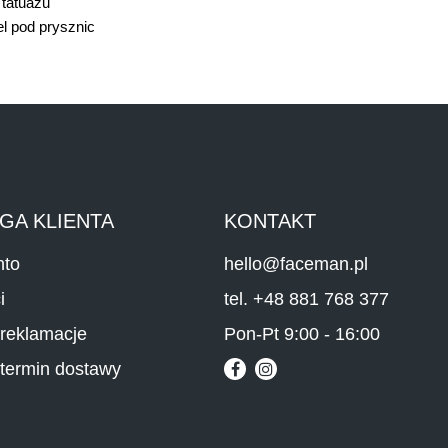
 tatuażu
l pod prysznic
GA KLIENTA
KONTAKT
nto
hello@faceman.pl
i
tel. +48 881 768 377
 reklamacje
Pon-Pt 9:00 - 16:00
 termin dostawy