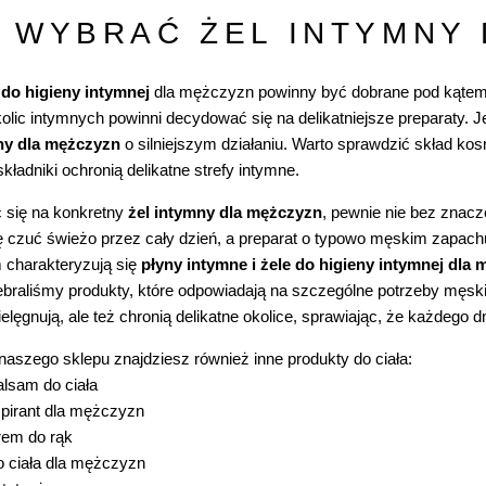
 WYBRAĆ ŻEL INTYMNY
 do higieny intymnej
dla mężczyzn powinny być dobrane pod kątem 
kolic intymnych powinni decydować się na delikatniejsze preparaty. 
ny dla mężczyzn
o silniejszym działaniu. Warto sprawdzić skład kos
składniki ochronią delikatne strefy intymne.
 się na konkretny
żel intymny dla mężczyzn
, pewnie nie bez znacz
ę czuć świeżo przez cały dzień, a preparat o typowo męskim zapachu
 charakteryzują się
płyny intymne i żele do higieny intymnej dla
braliśmy produkty, które odpowiadają na szczególne potrzeby męski
pielęgnują, ale też chronią delikatne okolice, sprawiając, że każdego 
 naszego sklepu znajdziesz również inne
produkty do ciała
:
lsam do ciała
pirant dla mężczyzn
rem do rąk
 ciała dla mężczyzn