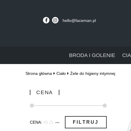
hello@faceman.pl
BRODA I GOLENIE
CI
Strona główna
Ciało
Żele do higieny intymnej
CENA
Cena
Cena
FILTRUJ
CENA:
40 ZŁ
—
min
max