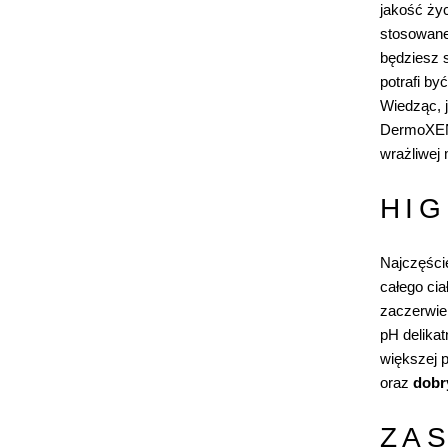
jakość życ
stosowane
będziesz 
potrafi by
Wiedząc, j
DermoXE
wrażliwej 
HIG
Najczęści
całego ci
zaczerwien
pH delikat
większej 
oraz
dobry
ZA