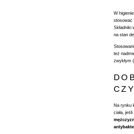
W higieni
stosować 
Składniki
na stan de
Stosowani
też nadmi
zwykłym (p
DOB
CZY
Na rynku 
ciała, jeś
mężczyz
antybakte