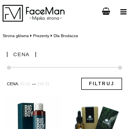
Strona główna
Prezenty
Dla Brodacza
CENA
Cena
Cena
FILTRUJ
CENA:
50 ZŁ
—
290 ZŁ
min
max