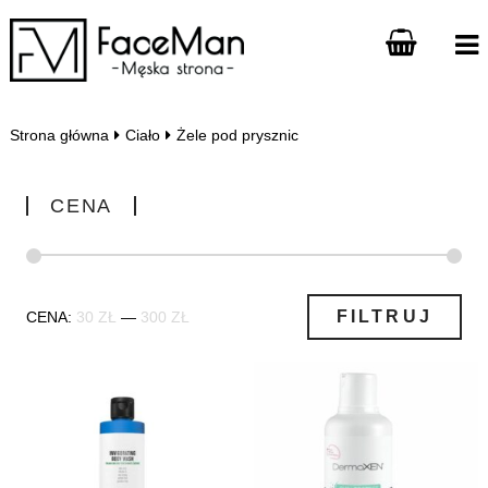
Strona główna
Ciało
Żele pod prysznic
CENA
Cena
Cena
FILTRUJ
CENA:
30 ZŁ
—
300 ZŁ
min
max