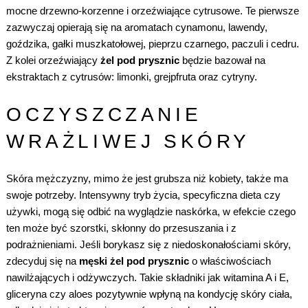
mocne drzewno-korzenne i orzeźwiające cytrusowe. Te pierwsze
zazwyczaj opierają się na aromatach cynamonu, lawendy,
goździka, gałki muszkatołowej, pieprzu czarnego, paczuli i cedru.
Z kolei orzeźwiający
żel pod prysznic
będzie bazował na
ekstraktach z cytrusów: limonki, grejpfruta oraz cytryny.
OCZYSZCZANIE
WRAŻLIWEJ SKÓRY
Skóra mężczyzny, mimo że jest grubsza niż kobiety, także ma
swoje potrzeby. Intensywny tryb życia, specyficzna dieta czy
używki, mogą się odbić na wyglądzie naskórka, w efekcie czego
ten może być szorstki, skłonny do przesuszania i z
podrażnieniami. Jeśli borykasz się z niedoskonałościami skóry,
zdecyduj się na
męski
żel pod prysznic
o właściwościach
nawilżających i odżywczych. Takie składniki jak witamina A i E,
gliceryna czy aloes pozytywnie wpłyną na kondycję skóry ciała,