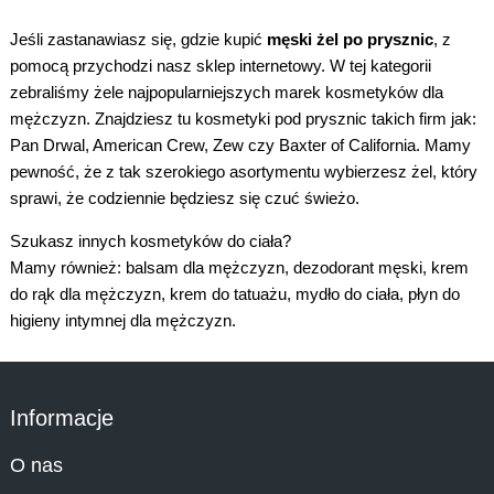
Jeśli zastanawiasz się, gdzie kupić
męski żel po prysznic
, z
pomocą przychodzi nasz sklep internetowy. W tej kategorii
zebraliśmy żele najpopularniejszych marek kosmetyków dla
mężczyzn. Znajdziesz tu kosmetyki pod prysznic takich firm jak:
Pan Drwal
,
American Crew
,
Zew
czy
Baxter of California
. Mamy
pewność, że z tak szerokiego asortymentu wybierzesz żel, który
sprawi, że codziennie będziesz się czuć świeżo.
Szukasz innych
kosmetyków do ciała
?
Mamy również:
balsam dla mężczyzn
,
dezodorant męski
,
krem
do rąk dla mężczyzn
,
krem do tatuażu
,
mydło do ciała
,
płyn do
higieny intymnej dla mężczyzn
.
Informacje
O nas