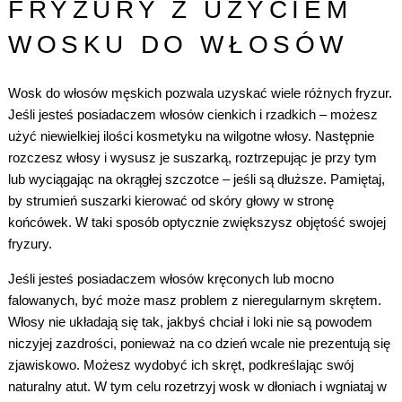
FRYZURY Z UŻYCIEM
WOSKU DO WŁOSÓW
Wosk do włosów męskich pozwala uzyskać wiele różnych fryzur.
Jeśli jesteś posiadaczem włosów cienkich i rzadkich – możesz
użyć niewielkiej ilości kosmetyku na wilgotne włosy. Następnie
rozczesz włosy i wysusz je suszarką, roztrzepując je przy tym
lub wyciągając na okrągłej szczotce – jeśli są dłuższe. Pamiętaj,
by strumień suszarki kierować od skóry głowy w stronę
końcówek. W taki sposób optycznie zwiększysz objętość swojej
fryzury.
Jeśli jesteś posiadaczem włosów kręconych lub mocno
falowanych, być może masz problem z nieregularnym skrętem.
Włosy nie układają się tak, jakbyś chciał i loki nie są powodem
niczyjej zazdrości, ponieważ na co dzień wcale nie prezentują się
zjawiskowo. Możesz wydobyć ich skręt, podkreślając swój
naturalny atut. W tym celu rozetrzyj wosk w dłoniach i wgniataj w