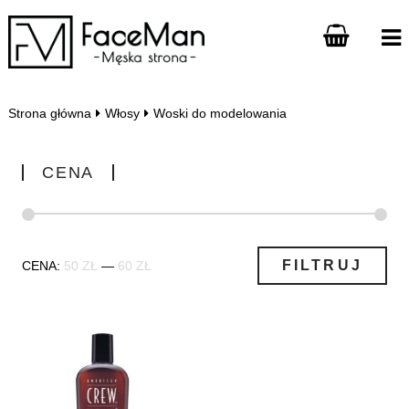
Strona główna
Włosy
Woski do modelowania
CENA
Cena
Cena
FILTRUJ
CENA:
50 ZŁ
—
60 ZŁ
min
max