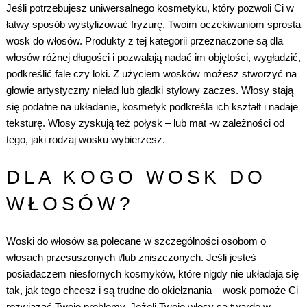
Jeśli potrzebujesz uniwersalnego kosmetyku, który pozwoli Ci w
łatwy sposób wystylizować fryzurę, Twoim oczekiwaniom sprosta
wosk do włosów. Produkty z tej kategorii przeznaczone są dla
włosów różnej długości i pozwalają nadać im objętości, wygładzić,
podkreślić fale czy loki. Z użyciem wosków możesz stworzyć na
głowie artystyczny nieład lub gładki stylowy zaczes. Włosy stają
się podatne na układanie, kosmetyk podkreśla ich kształt i nadaje
teksturę. Włosy zyskują też połysk – lub mat -w zależności od
tego, jaki rodzaj wosku wybierzesz.
DLA KOGO WOSK DO
WŁOSÓW?
Woski do włosów są polecane w szczególności osobom o
włosach przesuszonych i/lub zniszczonych. Jeśli jesteś
posiadaczem niesfornych kosmyków, które nigdy nie układają się
tak, jak tego chcesz i są trudne do okiełznania – wosk pomoże Ci
rozwiązać Twoje problemy. Jeżeli Twoje włosy są twarde w