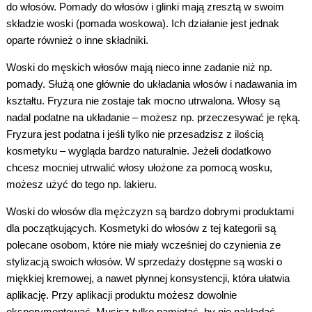
do włosów
.
Pomady do włosów
i glinki mają zresztą w swoim
składzie woski (pomada woskowa). Ich działanie jest jednak
oparte również o inne składniki.
Woski do męskich włosów mają nieco inne zadanie niż np.
pomady. Służą one głównie do układania włosów i nadawania im
kształtu. Fryzura nie zostaje tak mocno utrwalona. Włosy są
nadal podatne na układanie – możesz np. przeczesywać je ręką.
Fryzura jest podatna i jeśli tylko nie przesadzisz z ilością
kosmetyku – wygląda bardzo naturalnie. Jeżeli dodatkowo
chcesz mocniej utrwalić włosy ułożone za pomocą wosku,
możesz użyć do tego np. lakieru.
Woski do włosów dla mężczyzn są bardzo dobrymi produktami
dla początkujących.
Kosmetyki do włosów
z tej kategorii są
polecane osobom, które nie miały wcześniej do czynienia ze
stylizacją swoich włosów. W sprzedaży dostępne są woski o
miękkiej kremowej, a nawet płynnej konsystencji, która ułatwia
aplikację. Przy aplikacji produktu możesz dowolnie
eksperymentować. Musisz tylko pamiętać, by nie nakładać