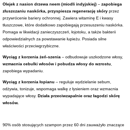
Olejek z nasion drzewa neem (miodli indyjskiej)
–
zapobiega
złuszczaniu naskórka, przyspiesza regenerację skóry
przez
przywrócenie bariery ochronnej. Zawiera witaminę E i kwasy
tłuszczowe, które dodatkowo zapobiegają przesuszeniu naskórka.
Pomaga w likwidacji zanieczyszczeń, łojotoku, a także bakterii
odpowiedzialnych za powstawanie łupieżu. Posiada silne
właściwości przeciwgrzybiczne.
Wyciąg z korzenia żeń-szenia
– odbudowuje uszkodzone włosy,
wzmacnia cebulki włosów i pobudza włosy do wzrostu
,
zapobiega wypadaniu.
Wyciąg z korzenia łopianu
– reguluje wydzielanie sebum,
odżywia, tonizuje, wspomaga walkę z łysieniem oraz wzmacnia
wypadające włosy.
Działa przeciwzapalnie oraz łagodzi skórę
włosów.
90% osób stosujących szampon przez 60 dni zauważyło znaczące