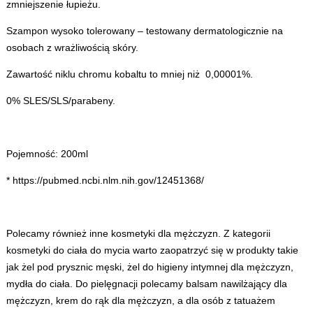
zmniejszenie łupieżu.
Szampon wysoko tolerowany – testowany dermatologicznie na
osobach z wrażliwością skóry.
Zawartość niklu chromu kobaltu to mniej niż 0,00001%.
0% SLES/SLS/parabeny.
Pojemność: 200ml
* https://pubmed.ncbi.nlm.nih.gov/12451368/
Polecamy również inne
kosmetyki dla mężczyzn
. Z kategorii
kosmetyki do ciała
do mycia warto zaopatrzyć się w produkty takie
jak
żel pod prysznic męski
,
żel do higieny intymnej dla mężczyzn
,
mydła do ciała
. Do pielęgnacji polecamy
balsam nawilżający dla
mężczyzn
,
krem do rąk dla mężczyzn
, a dla osób z tatuażem