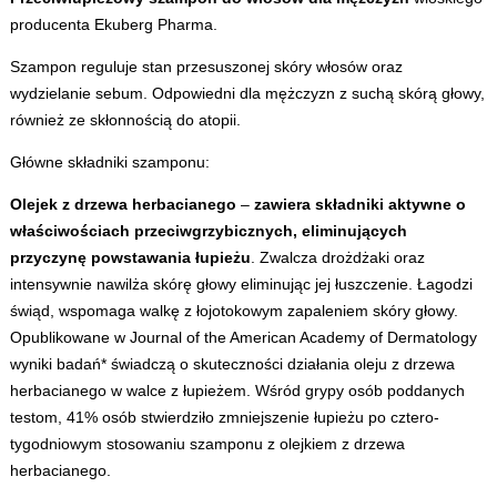
producenta Ekuberg Pharma.
Szampon reguluje stan przesuszonej skóry włosów oraz
wydzielanie sebum. Odpowiedni dla mężczyzn z suchą skórą głowy,
również ze skłonnością do atopii.
Główne składniki szamponu:
Olejek z drzewa herbacianego
–
zawiera składniki aktywne o
właściwościach przeciwgrzybicznych, eliminujących
przyczynę powstawania łupieżu
. Zwalcza drożdżaki oraz
intensywnie nawilża skórę głowy eliminując jej łuszczenie. Łagodzi
świąd, wspomaga walkę z łojotokowym zapaleniem skóry głowy.
Opublikowane w Journal of the American Academy of Dermatology
wyniki badań* świadczą o skuteczności działania oleju z drzewa
herbacianego w walce z łupieżem. Wśród grypy osób poddanych
testom, 41% osób stwierdziło zmniejszenie łupieżu po cztero-
tygodniowym stosowaniu szamponu z olejkiem z drzewa
herbacianego.