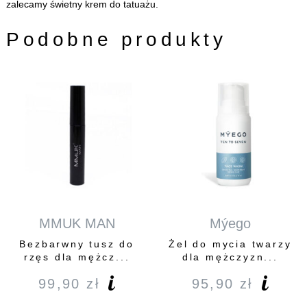
zalecamy świetny
krem do tatuażu
.
Podobne produkty
MMUK MAN
Mýego
Bezbarwny tusz do
Żel do mycia twarzy
rzęs dla mężcz...
dla mężczyzn...
99,90
zł
95,90
zł