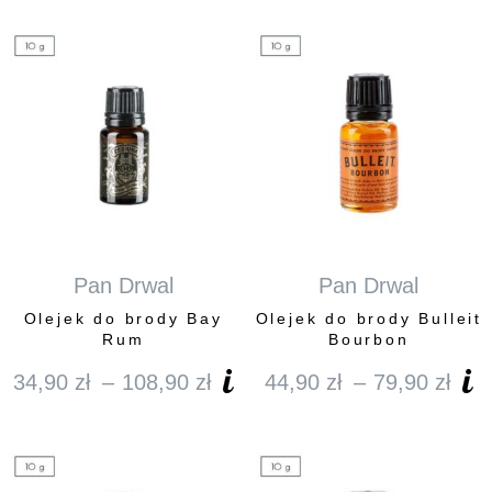
Pan Drwal
Pan Drwal
Olejek do brody Bay
Olejek do brody Bulleit
Rum
Bourbon
34,90
zł
–
108,90
zł
44,90
zł
–
79,90
zł
Zakres
Za
cen:
cen
od
od
34,90 zł
44,