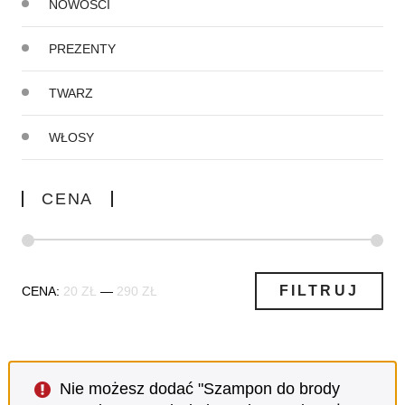
NOWOŚCI
PREZENTY
TWARZ
WŁOSY
CENA
Cena
Cena
FILTRUJ
CENA:
20 ZŁ
—
290 ZŁ
min
max
Nie możesz dodać "Szampon do brody