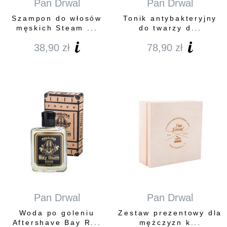
Pan Drwal
Pan Drwal
Szampon do włosów
Tonik antybakteryjny
męskich Steam ...
do twarzy d...
38,90
zł
78,90
zł
Pan Drwal
Pan Drwal
Woda po goleniu
Zestaw prezentowy dla
Aftershave Bay R...
mężczyzn k...