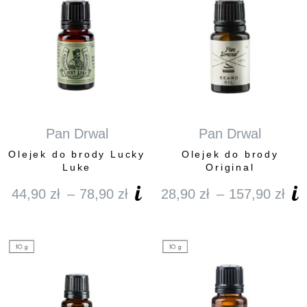
do
do
108,90 zł
79,
Pan Drwal
Pan Drwal
Olejek do brody Lucky
Olejek do brody
Luke
Original
44,90
zł
–
78,90
zł
28,90
zł
–
157,90
zł
Zakres
Za
cen:
ce
od
od
44,90 zł
28
do
do
78,90 zł
15