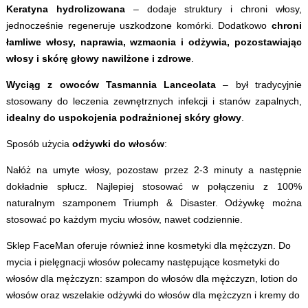
Keratyna hydrolizowana
– dodaje struktury i chroni włosy,
jednocześnie regeneruje uszkodzone komórki. Dodatkowo
chroni
łamliwe włosy, naprawia, wzmacnia i odżywia, pozostawiając
włosy i skórę głowy nawilżone i zdrowe
.
Wyciąg z owoców Tasmannia Lanceolata
– był tradycyjnie
stosowany do leczenia zewnętrznych infekcji i stanów zapalnych,
idealny do uspokojenia podrażnionej skóry głowy
.
Sposób użycia
odżywki do włosów
:
Nałóż na umyte włosy, pozostaw przez 2-3 minuty a następnie
dokładnie spłucz. Najlepiej stosować w połączeniu z 100%
naturalnym szamponem Triumph & Disaster. Odżywkę można
stosować po każdym myciu włosów, nawet codziennie.
Sklep FaceMan oferuje również inne
kosmetyki dla mężczyzn
. Do
mycia i pielęgnacji włosów polecamy następujące
kosmetyki do
włosów dla mężczyzn
:
szampon do włosów dla mężczyzn
,
lotion do
włosów
oraz wszelakie
odżywki do włosów dla mężczyzn
i
kremy do