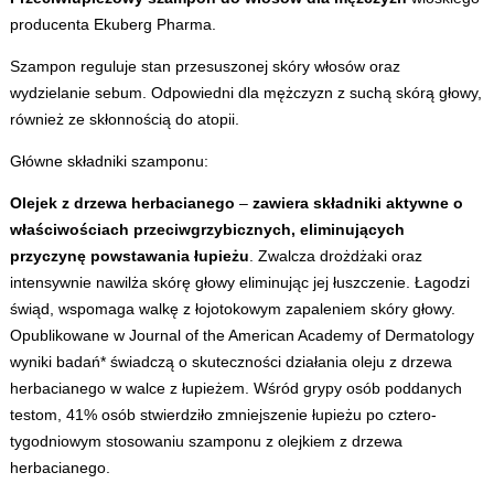
producenta Ekuberg Pharma.
Szampon reguluje stan przesuszonej skóry włosów oraz
wydzielanie sebum. Odpowiedni dla mężczyzn z suchą skórą głowy,
również ze skłonnością do atopii.
Główne składniki szamponu:
Olejek z drzewa herbacianego
–
zawiera składniki aktywne o
właściwościach przeciwgrzybicznych, eliminujących
przyczynę powstawania łupieżu
. Zwalcza drożdżaki oraz
intensywnie nawilża skórę głowy eliminując jej łuszczenie. Łagodzi
świąd, wspomaga walkę z łojotokowym zapaleniem skóry głowy.
Opublikowane w Journal of the American Academy of Dermatology
wyniki badań* świadczą o skuteczności działania oleju z drzewa
herbacianego w walce z łupieżem. Wśród grypy osób poddanych
testom, 41% osób stwierdziło zmniejszenie łupieżu po cztero-
tygodniowym stosowaniu szamponu z olejkiem z drzewa
herbacianego.