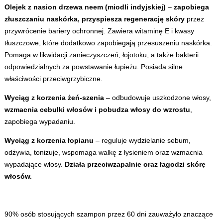
Olejek z nasion drzewa neem (miodli indyjskiej)
–
zapobiega
złuszczaniu naskórka, przyspiesza regenerację skóry
przez
przywrócenie bariery ochronnej. Zawiera witaminę E i kwasy
tłuszczowe, które dodatkowo zapobiegają przesuszeniu naskórka.
Pomaga w likwidacji zanieczyszczeń, łojotoku, a także bakterii
odpowiedzialnych za powstawanie łupieżu. Posiada silne
właściwości przeciwgrzybiczne.
Wyciąg z korzenia żeń-szenia
– odbudowuje uszkodzone włosy,
wzmacnia cebulki włosów i pobudza włosy do wzrostu
,
zapobiega wypadaniu.
Wyciąg z korzenia łopianu
– reguluje wydzielanie sebum,
odżywia, tonizuje, wspomaga walkę z łysieniem oraz wzmacnia
wypadające włosy.
Działa przeciwzapalnie oraz łagodzi skórę
włosów.
90% osób stosujących szampon przez 60 dni zauważyło znaczące