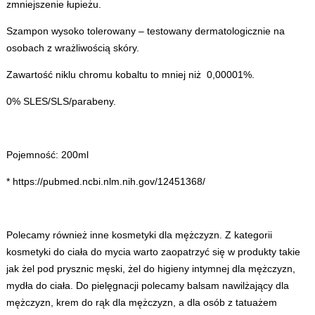
zmniejszenie łupieżu.
Szampon wysoko tolerowany – testowany dermatologicznie na
osobach z wrażliwością skóry.
Zawartość niklu chromu kobaltu to mniej niż 0,00001%.
0% SLES/SLS/parabeny.
Pojemność: 200ml
* https://pubmed.ncbi.nlm.nih.gov/12451368/
Polecamy również inne
kosmetyki dla mężczyzn
. Z kategorii
kosmetyki do ciała
do mycia warto zaopatrzyć się w produkty takie
jak
żel pod prysznic męski
,
żel do higieny intymnej dla mężczyzn
,
mydła do ciała
. Do pielęgnacji polecamy
balsam nawilżający dla
mężczyzn
,
krem do rąk dla mężczyzn
, a dla osób z tatuażem