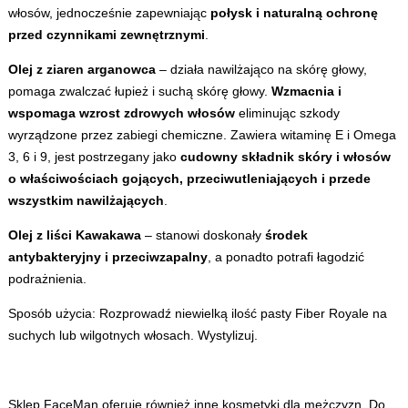
włosów, jednocześnie zapewniając
połysk i naturalną ochronę
przed czynnikami zewnętrznymi
.
Olej z ziaren arganowca
– działa nawilżająco na skórę głowy,
pomaga zwalczać łupież i suchą skórę głowy.
Wzmacnia i
wspomaga wzrost zdrowych włosów
eliminując szkody
wyrządzone przez zabiegi chemiczne. Zawiera witaminę E i Omega
3, 6 i 9, jest postrzegany jako
cudowny składnik skóry i włosów
o właściwościach gojących, przeciwutleniających i przede
wszystkim nawilżających
.
Olej z liści Kawakawa
– stanowi doskonały
środek
antybakteryjny i przeciwzapalny
, a ponadto potrafi łagodzić
podrażnienia.
Sposób użycia: Rozprowadź niewielką ilość pasty Fiber Royale na
suchych lub wilgotnych włosach. Wystylizuj.
Sklep FaceMan oferuje również inne
kosmetyki dla mężczyzn
. Do