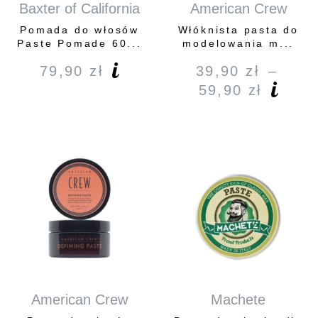
Baxter of California
American Crew
Pomada do włosów
Włóknista pasta do
Paste Pomade 60...
modelowania m...
79,90
zł
39,90
zł
–
59,90
zł
Zakre
cen:
od
39,90 
do
59,90 
American Crew
Machete