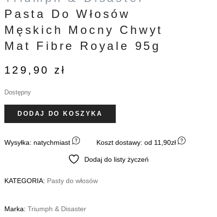
Pasta Do Włosów
Męskich Mocny Chwyt
Mat Fibre Royale 95g
129,90
zł
Dostępny
ilość
DODAJ DO KOSZYKA
Pasta
do
Wysyłka: natychmiast
Koszt dostawy: od 11,90zł
włosów
męskich
Dodaj do listy życzeń
mocny
chwyt
KATEGORIA:
Pasty do włosów
mat
Fibre
Marka:
Triumph & Disaster
Royale