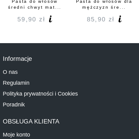
Pasta do włosów
Pasta do włosów dla
średni chwyt mat...
mężczyzn śre...
59,90
zł
85,90
zł
Informacje
O nas
Regulamin
Polityka prywatności i Cookies
Poradnik
OBSŁUGA KLIENTA
Moje konto