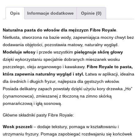
95g
Opis
Informacje dodatkowe
Opinie (0)
Naturalna pasta do włosów dla mężczyzn Fibre Royale
.
Nietłusta, stworzona na bazie wody, zapewniająca mocny chwyt bez
dodawania objętości, pozostawia matowy, naturalny wygląd.
Modeluje włosy
i przede wszystkim
pielęgnuje skórę głowy
dzięki wykorzystaniu specjalnie dobranych mieszanek wosku
pszczelego, oleju arganowego i kawakawy.
Fibre Royale to pasta,
która zapewnia naturalny wygląd i styl.
Łatwa w aplikacji, idealna
dla średnich i długich fryzur, najlepsza dla gęstszych włosów.
Posiada delikatny zapach powstały dzięki użyciu kory drzewka „Ho”
(cynamonowca), zmieszanej z tłoczoną na zimno skórką
pomarańczową i igłą sosnową.
Główne składniki pasty Fibre Royale:
Wosk pszczeli
– dodaje tekstury, pomaga w kształtowaniu i
utrzymaniu fryzury. Pomaga zapobiegać rozdwajaniu się końcówek