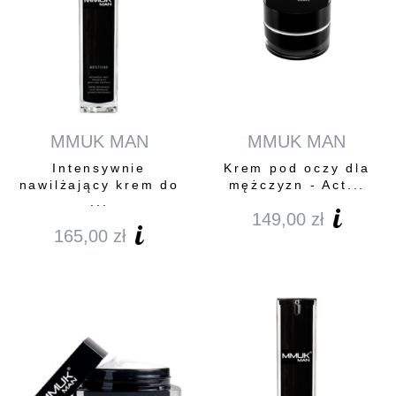
MMUK MAN
MMUK MAN
Intensywnie
Krem pod oczy dla
nawilżający krem do
mężczyzn - Act...
...
149,00
zł
165,00
zł