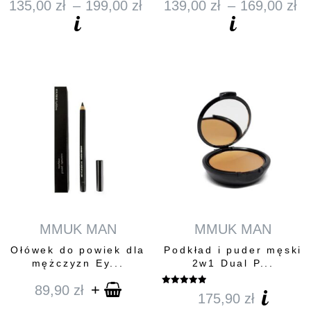
135,00
zł
–
199,00
zł
139,00
zł
–
169,00
zł
Zakres
Z
cen:
c
od
o
135,00 zł
1
do
d
199,00 zł
1
MMUK MAN
MMUK MAN
Ołówek do powiek dla
Podkład i puder męski
mężczyzn Ey...
2w1 Dual P...
+
89,90
zł
Oceniono
175,90
zł
5.00
na 5