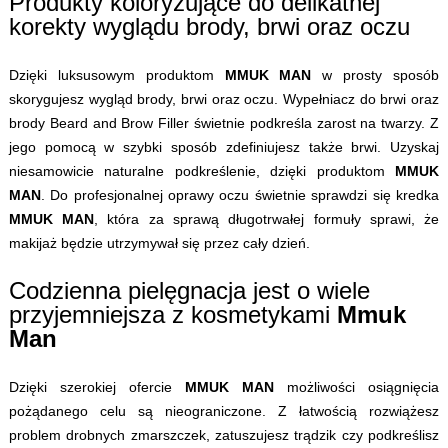
Produkty koloryzujące do delikatnej
korekty wyglądu brody, brwi oraz oczu
Dzięki luksusowym produktom
MMUK MAN
w prosty sposób
skorygujesz wygląd brody, brwi oraz oczu. Wypełniacz do brwi oraz
brody Beard and Brow Filler świetnie podkreśla zarost na twarzy. Z
jego pomocą w szybki sposób zdefiniujesz także brwi. Uzyskaj
niesamowicie naturalne podkreślenie, dzięki produktom
MMUK
MAN
. Do profesjonalnej oprawy oczu świetnie sprawdzi się kredka
MMUK MAN
, która za sprawą długotrwałej formuły sprawi, że
makijaż będzie utrzymywał się przez cały dzień.
Codzienna pielęgnacja jest o wiele
przyjemniejsza z kosmetykami
Mmuk
Man
Dzięki szerokiej ofercie
MMUK MAN
możliwości osiągnięcia
pożądanego celu są nieograniczone. Z łatwością rozwiążesz
problem drobnych zmarszczek, zatuszujesz trądzik czy podkreślisz