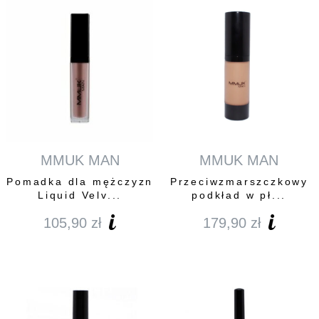
8,9
do
149
MMUK MAN
MMUK MAN
Pomadka dla mężczyzn
Przeciwzmarszczkowy
Liquid Velv...
podkład w pł...
105,90
zł
179,90
zł