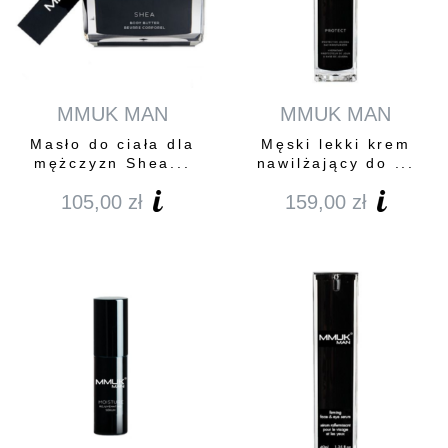
MMUK MAN
MMUK MAN
Masło do ciała dla
Męski lekki krem
mężczyzn Shea...
nawilżający do ...
105,00
zł
159,00
zł