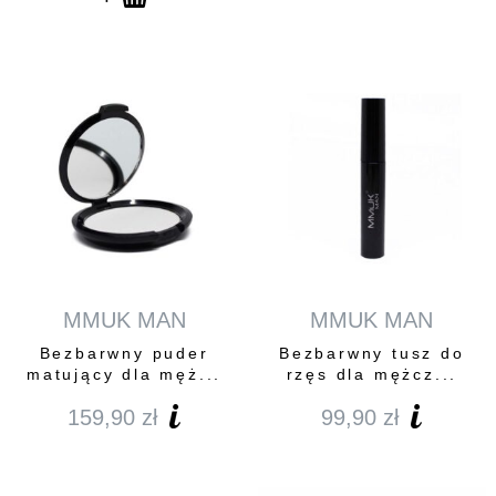
od
169,00 zł
do
239,00 zł
MMUK MAN
MMUK MAN
Bezbarwny puder
Bezbarwny tusz do
matujący dla męż...
rzęs dla mężcz...
159,90
zł
99,90
zł