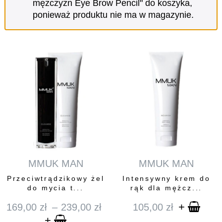
mężczyzn Eye Brow Pencil" do koszyka,
ponieważ produktu nie ma w magazynie.
MMUK MAN
MMUK MAN
Przeciwtrądzikowy żel
Intensywny krem do
do mycia t...
rąk dla mężcz...
+
169,00
zł
–
239,00
zł
105,00
zł
Zakres
+
cen: