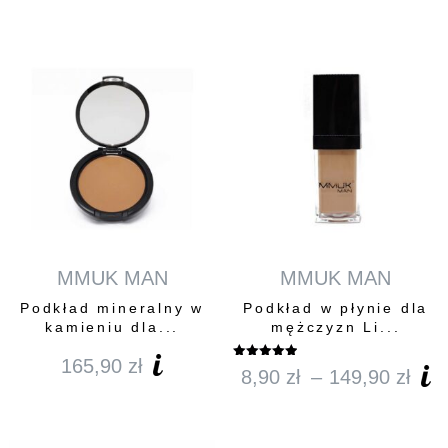
MMUK MAN
MMUK MAN
Podkład mineralny w
Podkład w płynie dla
kamieniu dla...
mężczyzn Li...
165,90
zł
Oceniono
8,90
zł
–
149,90
zł
Za
5.00
na 5
cen
od