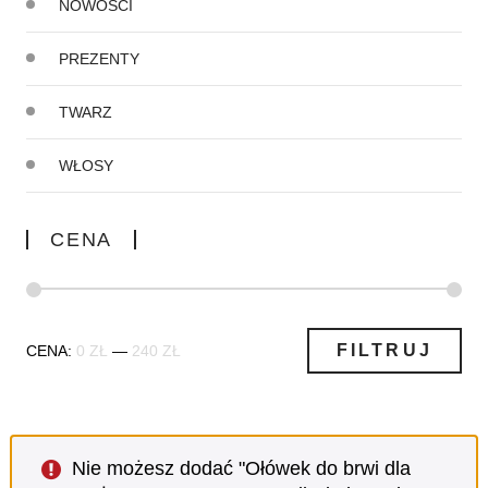
NOWOŚCI
PREZENTY
TWARZ
WŁOSY
CENA
Cena
Cena
FILTRUJ
CENA:
0 ZŁ
—
240 ZŁ
min
max
Nie możesz dodać "Ołówek do brwi dla