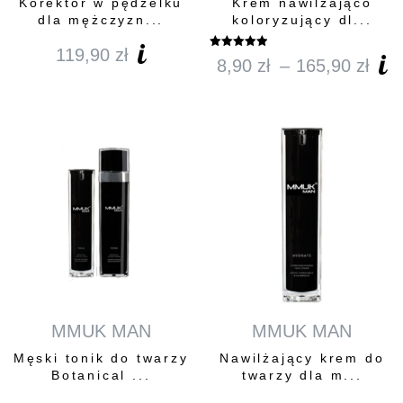
Korektor w pędzelku
Krem nawilżająco
dla mężczyzn...
koloryzujący dl...
119,90
zł
Oceniono
8,90
zł
–
165,90
zł
Za
5.00
na 5
cen
od
8,9
do
165
MMUK MAN
MMUK MAN
Męski tonik do twarzy
Nawilżający krem do
Botanical ...
twarzy dla m...