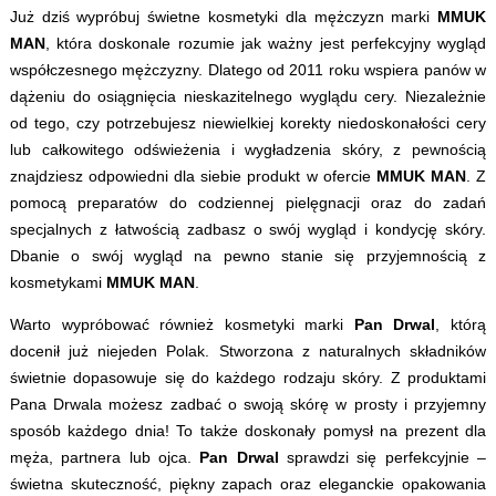
Już dziś wypróbuj świetne kosmetyki dla mężczyzn marki
MMUK
MAN
, która doskonale rozumie jak ważny jest perfekcyjny wygląd
współczesnego mężczyzny. Dlatego od 2011 roku wspiera panów w
dążeniu do osiągnięcia nieskazitelnego wyglądu cery. Niezależnie
od tego, czy potrzebujesz niewielkiej korekty niedoskonałości cery
lub całkowitego odświeżenia i wygładzenia skóry, z pewnością
znajdziesz odpowiedni dla siebie produkt w ofercie
MMUK MAN
. Z
pomocą preparatów do codziennej pielęgnacji oraz do zadań
specjalnych z łatwością zadbasz o swój wygląd i kondycję skóry.
Dbanie o swój wygląd na pewno stanie się przyjemnością z
kosmetykami
MMUK MAN
.
Warto wypróbować również kosmetyki marki
Pan Drwal
, którą
docenił już niejeden Polak. Stworzona z naturalnych składników
świetnie dopasowuje się do każdego rodzaju skóry. Z produktami
Pana Drwala możesz zadbać o swoją skórę w prosty i przyjemny
sposób każdego dnia! To także doskonały pomysł na prezent dla
męża, partnera lub ojca.
Pan Drwal
sprawdzi się perfekcyjnie –
świetna skuteczność, piękny zapach oraz eleganckie opakowania