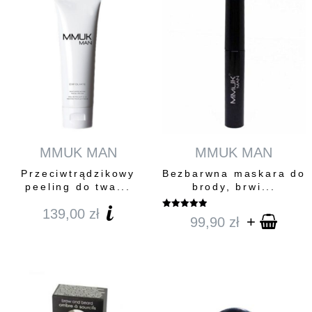
MMUK MAN
MMUK MAN
Przeciwtrądzikowy
Bezbarwna maskara do
peeling do twa...
brody, brwi...
139,00
zł
Oceniono
+
99,90
zł
5.00
na 5