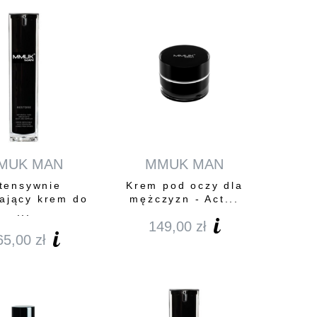
MUK MAN
MMUK MAN
ntensywnie
Krem pod oczy dla
żający krem do
mężczyzn - Act...
...
149,00
zł
65,00
zł