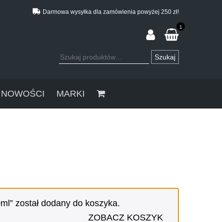
Darmowa wysyłka dla zamówienia powyżej 250 zł!
1
Szukaj:
Szukaj
NOWOŚCI
MARKI
ml” został dodany do koszyka.
ZOBACZ KOSZYK