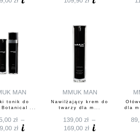
9,00
zł
109,90
zł
1
MUK MAN
MMUK MAN
M
ki tonik do
Nawilżający krem do
Ołów
 Botanical ...
twarzy dla m...
dla m
5,00
zł
–
139,00
zł
–
89
9,00
zł
169,00
zł
Zakres
Zakres
cen:
cen: