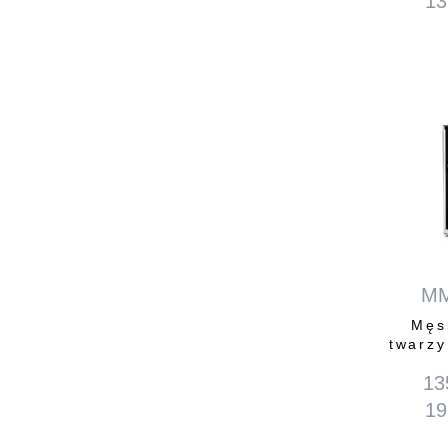
13
M
Męs
twarzy
13
19