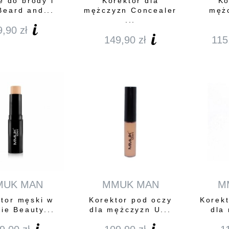
e do brody i
Korektor dla
Ko
Beard and...
mężczyzn Concealer
mężc
...
9,90
zł
149,90
zł
115
MUK MAN
MMUK MAN
M
tor męski w
Korektor pod oczy
Korek
cie Beauty...
dla mężczyzn U...
dla