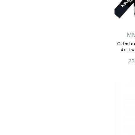
M
Odmła
do tw
23