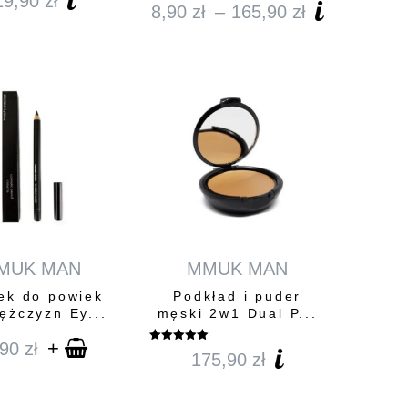
19,90
zł
Oceniono
8,90
zł
–
165,90
zł
Zakres
5.00
na 5
cen:
od
8,90 zł
do
165,90 zł
MUK MAN
MMUK MAN
ek do powiek
Podkład i puder
ężczyzn Ey...
męski 2w1 Dual P...
+
,90
zł
Oceniono
175,90
zł
5.00
na 5