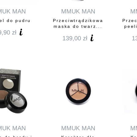
MUK MAN
MMUK MAN
M
el do pudru
Przeciwtrądzikowa
Prze
maska do twarz...
peel
9,90
zł
139,00
zł
1
MUK MAN
MMUK MAN
M