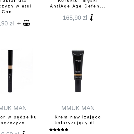
rektor dla
Korektor męski
zyzn w etui
AntiAge Age Defen...
Con...
165,90
zł
+
,90
zł
MUK MAN
MMUK MAN
tor w pędzelku
Krem nawilżająco
 mężczyzn...
koloryzujący dl...