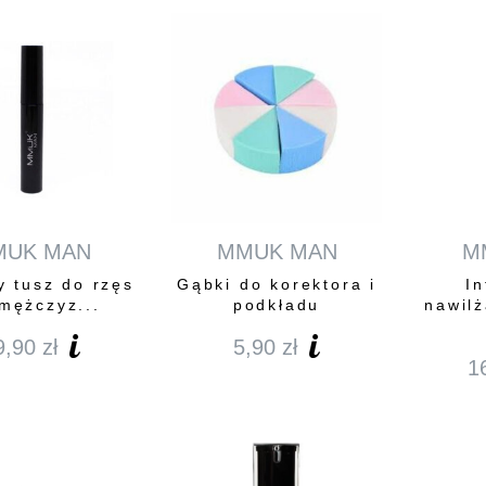
od
169,00 zł
do
239,00 zł
MUK MAN
MMUK MAN
M
 tusz do rzęs
Gąbki do korektora i
I
 mężczyz...
podkładu
nawil
9,90
zł
5,90
zł
1