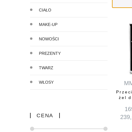
CIAŁO
MAKE-UP
NOWOŚCI
PREZENTY
TWARZ
WŁOSY
M
Przec
żel d
16
CENA
239