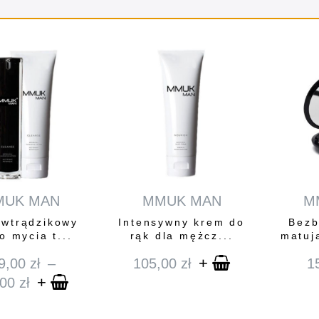
MUK MAN
MMUK MAN
M
iwtrądzikowy
Intensywny krem do
Bezb
o mycia t...
rąk dla mężcz...
matuj
+
9,00
zł
–
105,00
zł
1
+
,00
zł
Zakres
cen: