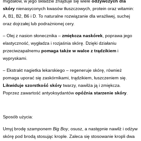
migdałów, w jego składzie znajduje się wiele
odżywczych dla
skóry
nienasyconych kwasów tłuszczowych, protein oraz witamin:
A, B1, B2, B6 i D. To naturalne rozwiązanie dla wrażliwej, suchej
oraz dojrzałej lub podrażnionej cery.
– Olej z nasion słonecznika –
zmiękcza naskórek
, poprawa jego
elastyczność, wygładza i rozjaśnia skórę. Dzięki działaniu
przeciwzapalnemu
pomaga także w walce z trądzikiem
i
wypryskami.
– Ekstrakt nagietka lekarskiego – regeneruje skórę, również
pomaga uporać się zaskórnikami, trądzikiem, łuszczeniem się.
Likwiduje szorstkość skóry
twarzy, nawilża ją i zmiękcza.
Poprzez zawartość antyoksydantów
opóźnia starzenie skóry
.
Sposób użycia:
Umyj brodę
szamponem Big Boy
, osusz, a następnie nawilż i odżyw
skórę pod brodą stosując krople. Zaleca się stosowanie kropli dwa