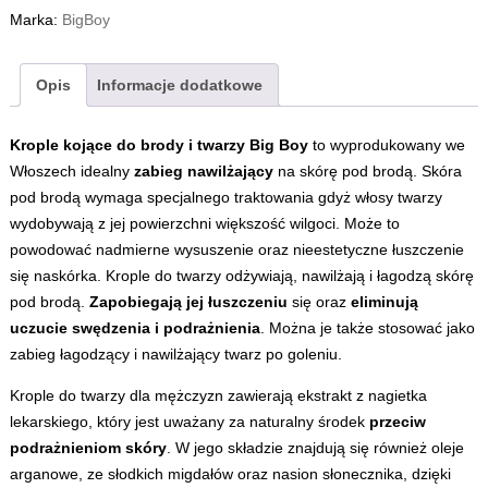
Marka:
BigBoy
Opis
Informacje dodatkowe
Krople kojące do brody i twarzy Big Boy
to wyprodukowany we
Włoszech idealny
zabieg nawilżający
na skórę pod brodą. Skóra
pod brodą wymaga specjalnego traktowania gdyż włosy twarzy
wydobywają z jej powierzchni większość wilgoci. Może to
powodować nadmierne wysuszenie oraz nieestetyczne łuszczenie
się naskórka. Krople do twarzy odżywiają, nawilżają i łagodzą skórę
pod brodą.
Zapobiegają jej łuszczeniu
się oraz
eliminują
uczucie swędzenia i podrażnienia
. Można je także stosować jako
zabieg łagodzący i nawilżający twarz po goleniu.
Krople do twarzy dla mężczyzn zawierają ekstrakt z nagietka
lekarskiego, który jest uważany za naturalny środek
przeciw
podrażnieniom skóry
. W jego składzie znajdują się również oleje
arganowe, ze słodkich migdałów oraz nasion słonecznika, dzięki