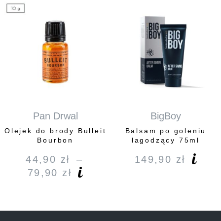
34,90 
do
98,90 
Pan Drwal
BigBoy
Olejek do brody Bulleit
Balsam po goleniu
Bourbon
łagodzący 75ml
44,90
zł
–
149,90
zł
79,90
zł
Zakres
cen:
od
44,90 zł