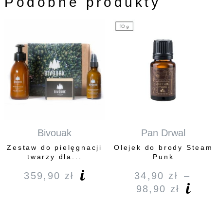
Podobne produkty
Bivouak
Pan Drwal
Zestaw do pielęgnacji
Olejek do brody Steam
twarzy dla...
Punk
359,90
zł
34,90
zł
–
98,90
zł
Zakre
cen:
od