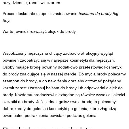
razy dziennie, rano i wieczorem.
Proces doskonale uzupełni zastosowanie
balsamu do brody Big
Boy.
Warto również rozważyć
olejek do brody
.
Współczesny mężczyzna chcący zadbać o atrakcyjny wygląd
powinien zaopatrzyć się w najlepsze
kosmetyki dla mężczyzn
.
Osoby mające brodę powinny dodatkowo przetestować
kosmetyki
do brody
znajdujące się w naszej ofercie. Do mycia brody polecamy
szampon do brody
,
a do nawilżenia oraz aby otrzymać pożądany
kształt zarostu zastosuj
balsam do brody
lub odpowiedni
olejek do
brody
. Każdemu brodaczowi niezbędne są również wysokiej jakości
szczotki do brody
. Jeśli jednak golisz swoją brodę to polecamy
dobre
kremy do golenia
i
kosmetyki po goleniu
, które złagodzą
ewentualne podrażnienia powstałe podczas golenia.