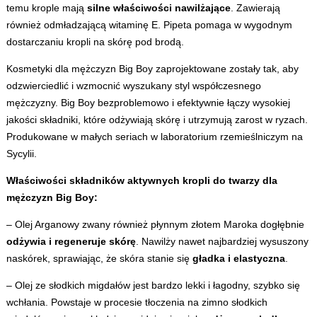
temu krople mają
silne właściwości nawilżające
. Zawierają
również odmładzającą witaminę E. Pipeta pomaga w wygodnym
dostarczaniu kropli na skórę pod brodą.
Kosmetyki dla mężczyzn Big Boy zaprojektowane zostały tak, aby
odzwierciedlić i wzmocnić wyszukany styl współczesnego
mężczyzny. Big Boy bezproblemowo i efektywnie łączy wysokiej
jakości składniki, które odżywiają skórę i utrzymują zarost w ryzach.
Produkowane w małych seriach w laboratorium rzemieślniczym na
Sycylii.
Właściwości składników aktywnych kropli do twarzy dla
mężczyzn Big Boy:
– Olej Arganowy zwany również płynnym złotem Maroka dogłębnie
odżywia i regeneruje skórę
. Nawilży nawet najbardziej wysuszony
naskórek, sprawiając, że skóra stanie się
gładka i elastyczna
.
– Olej ze słodkich migdałów jest bardzo lekki i łagodny, szybko się
wchłania. Powstaje w procesie tłoczenia na zimno słodkich