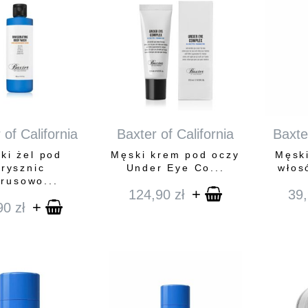
 of California
Baxter of California
Baxter
ki żel pod
Męski krem pod oczy
Męsk
prysznic
Under Eye Co...
włosó
trusowo...
+
124,90
zł
39
+
90
zł