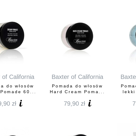
 of California
Baxter of California
Baxter
a do włosów
Pomada do włosów
Poma
Pomade 60...
Hard Cream Poma...
lekki
9,90
zł
79,90
zł
7