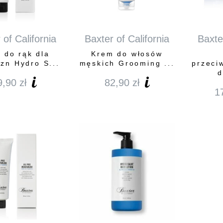
 of California
Baxter of California
Baxter
 do rąk dla
Krem do włosów
zn Hydro S...
męskich Grooming ...
przeci
d
9,90
zł
82,90
zł
1