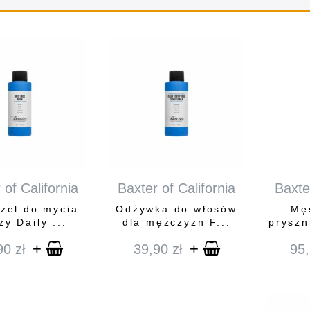
 of California
Baxter of California
Baxter
żel do mycia
Odżywka do włosów
Mę
zy Daily ...
dla mężczyzn F...
pryszn
+
+
90
zł
39,90
zł
95