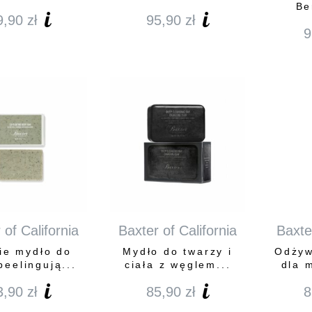
Be
9,90
zł
95,90
zł
9
 of California
Baxter of California
Baxter
ie mydło do
Mydło do twarzy i
Odżyw
peelingują...
ciała z węglem...
dla 
3,90
zł
85,90
zł
8