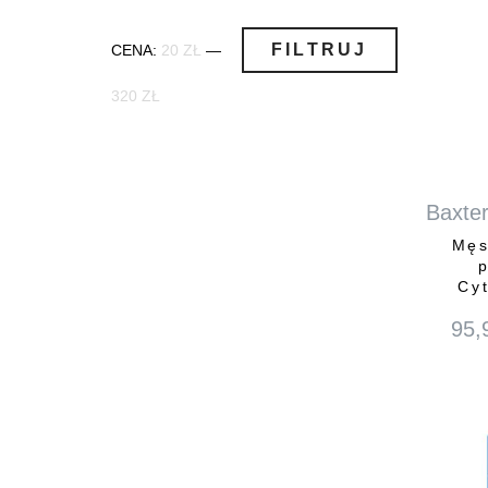
Cena
Cena
FILTRUJ
CENA:
20 ZŁ
—
min
max
320 ZŁ
Baxter
Męs
Cy
95,