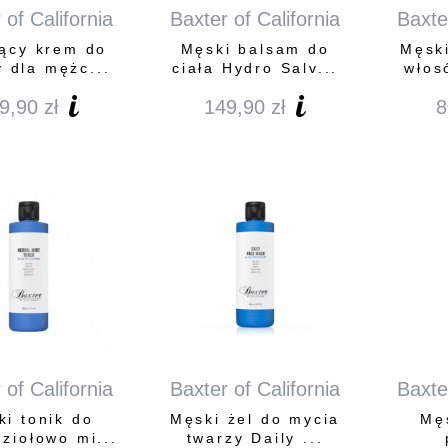
 of California
Baxter of California
Baxter
ący krem do
Męski balsam do
Męsk
y dla mężc...
ciała Hydro Salv...
włosó
9,90
zł
149,90
zł
8
 of California
Baxter of California
Baxter
ki tonik do
Męski żel do mycia
Mę
 ziołowo mi...
twarzy Daily ...