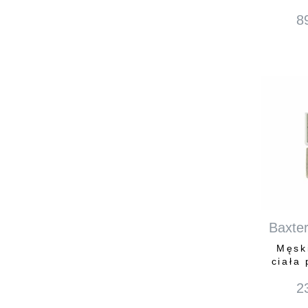
8
Baxter
Męsk
ciała 
2