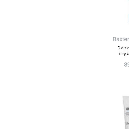
Baxter
Dezo
męż
8