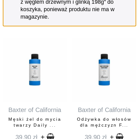
z węglem drzewnym i glinką 198g" do
koszyka, ponieważ produktu nie ma w
magazynie.
Baxter of California
Baxter of California
Męski żel do mycia
Odżywka do włosów
twarzy Daily ...
dla mężczyzn F...
+
+
39,90
zł
39,90
zł