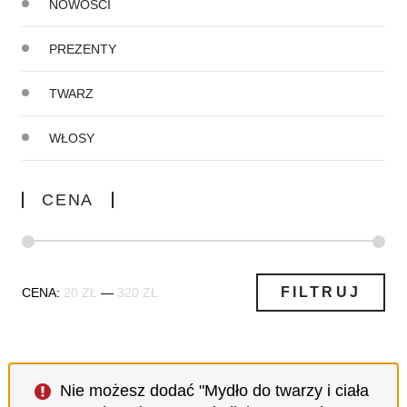
NOWOŚCI
PREZENTY
TWARZ
WŁOSY
CENA
Cena
Cena
FILTRUJ
CENA:
20 ZŁ
—
320 ZŁ
min
max
Nie możesz dodać "Mydło do twarzy i ciała