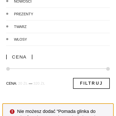
NOWOŚCI
PREZENTY
TWARZ
WŁOSY
CENA
Cena
Cena
FILTRUJ
CENA:
20 ZŁ
—
320 ZŁ
min
max
Nie możesz dodać "Pomada glinka do