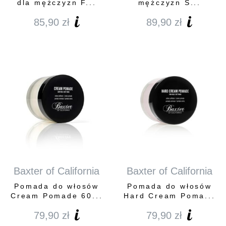
dla mężczyzn F...
mężczyzn S...
85,90
zł
89,90
zł
Baxter of California
Baxter of California
Pomada do włosów
Pomada do włosów
Cream Pomade 60...
Hard Cream Poma...
79,90
zł
79,90
zł