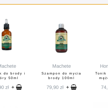
Machete
Machete
Hom
k do brody i
Szampon do mycia
Tonik
óry 50ml
brody 100ml
męż
+
+
90
zł
79,90
zł
74