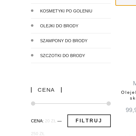
KOSMETYKI PO GOLENIU
OLEJKI DO BRODY
SZAMPONY DO BRODY
SZCZOTKI DO BRODY
CENA
Oleje
sk
99,
Cena
Cena
FILTRUJ
CENA:
20 ZŁ
—
min
max
250 ZŁ