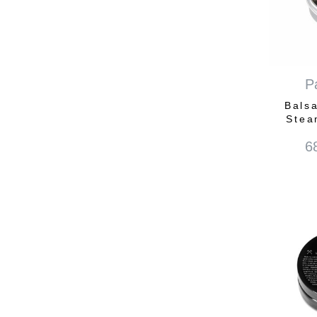
P
Bals
Stea
6