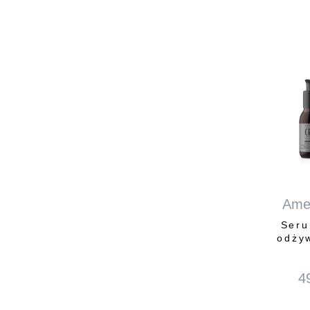
Ame
Seru
odży
4