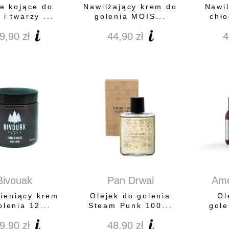
e kojące do
Nawilżający krem do
Nawil
 i twarzy ...
golenia MOIS...
chło
9,90
zł
44,90
zł
4
Bivouak
Pan Drwal
Ame
ieniący krem
Olejek do golenia
Ol
olenia 12...
Steam Punk 100...
gol
9,90
zł
48,90
zł