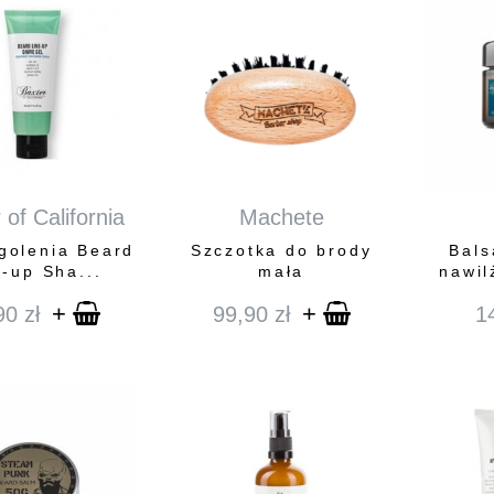
 of California
Machete
 golenia Beard
Szczotka do brody
Bals
e-up Sha...
mała
nawil
+
+
90
zł
99,90
zł
1