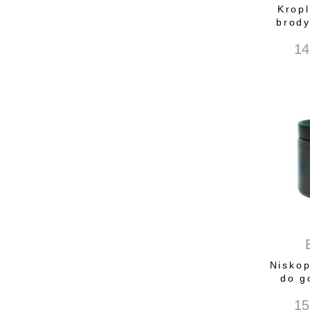
Kropl
brody
14
Niskop
do g
15