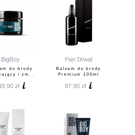
BigBoy
Pan Drwal
am do brody
Balsam do brody
żający i zm...
Premium 100ml
49,90
zł
97,90
zł