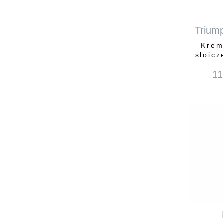
Triump
Krem
słoicz
11