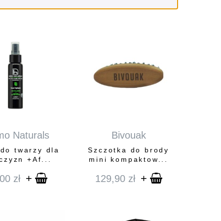
o Naturals
Bivouak
 do twarzy dla
Szczotka do brody
czyzn +Af...
mini kompaktow...
+
+
,00
zł
129,90
zł