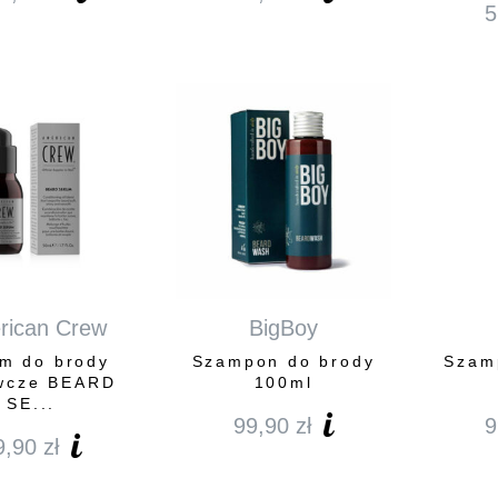
5
rican Crew
BigBoy
m do brody
Szampon do brody
Szam
wcze BEARD
100ml
SE...
99,90
zł
9
9,90
zł