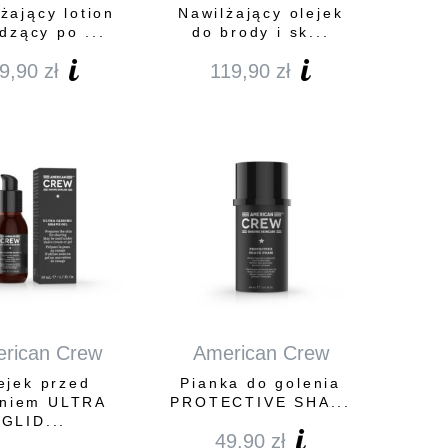
żający lotion
Nawilżający olejek
dzący po ...
do brody i sk...
9,90
zł
119,90
zł
rican Crew
American Crew
ejek przed
Pianka do golenia
eniem ULTRA
PROTECTIVE SHA...
GLID...
49,90
zł