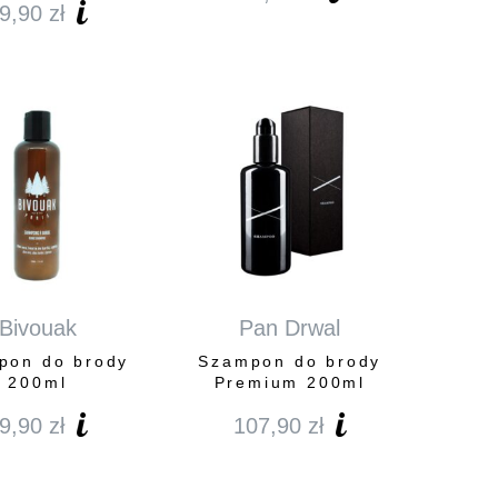
9,90
zł
Bivouak
Pan Drwal
pon do brody
Szampon do brody
200ml
Premium 200ml
9,90
zł
107,90
zł