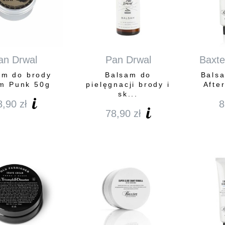
an Drwal
Pan Drwal
Baxter
am do brody
Balsam do
Bals
m Punk 50g
pielęgnacji brody i
Afte
sk...
8,90
zł
8
78,90
zł