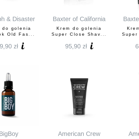
h & Disaster
Baxter of California
Baxter
 do golenia
Krem do golenia
Krem
ek Old Fas...
Super Close Shav...
Super
9,90
zł
95,90
zł
6
BigBoy
American Crew
Ame