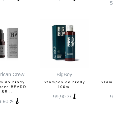
5
rican Crew
BigBoy
m do brody
Szampon do brody
Szam
wcze BEARD
100ml
SE...
99,90
zł
9
9,90
zł