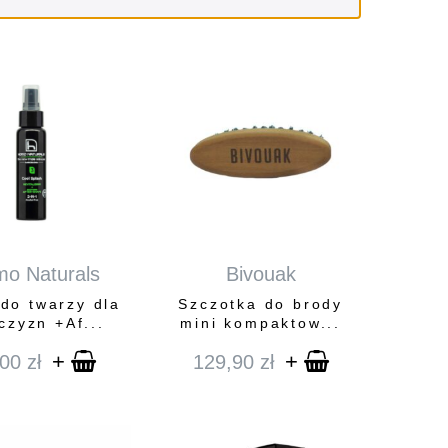
o Naturals
Bivouak
 do twarzy dla
Szczotka do brody
czyzn +Af...
mini kompaktow...
+
+
,00
zł
129,90
zł