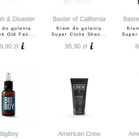
h & Disaster
Baxter of California
Baxter
 do golenia
Krem do golenia
Krem
ek Old Fas...
Super Close Shav...
Super
9,90
zł
95,90
zł
6
BigBoy
American Crew
Ame