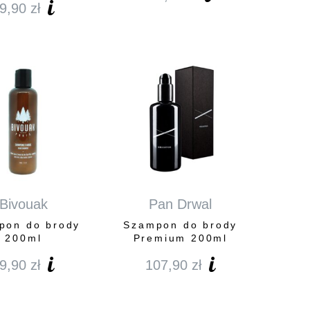
9,90
zł
Bivouak
Pan Drwal
pon do brody
Szampon do brody
200ml
Premium 200ml
9,90
zł
107,90
zł