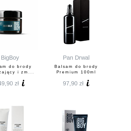
BigBoy
Pan Drwal
am do brody
Balsam do brody
żający i zm...
Premium 100ml
49,90
zł
97,90
zł