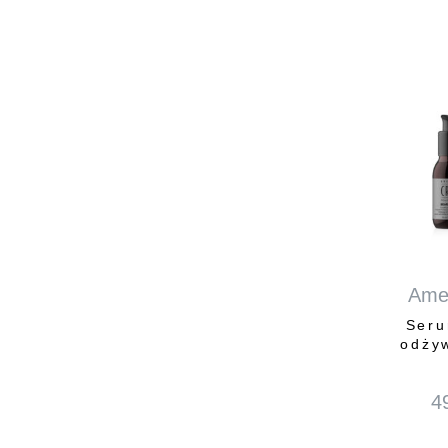
Ame
Seru
odży
4