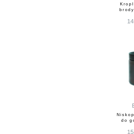
Kropl
brody
14
Niskop
do g
15