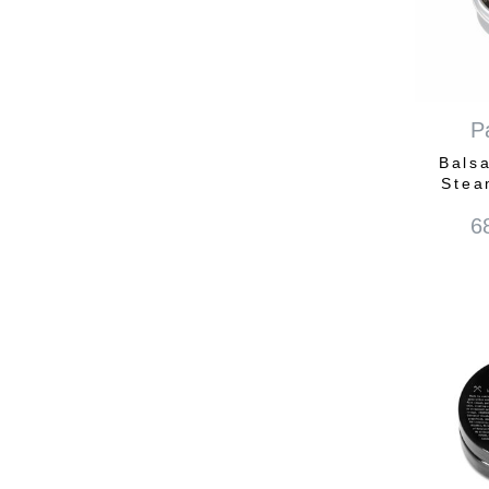
P
Bals
Stea
6