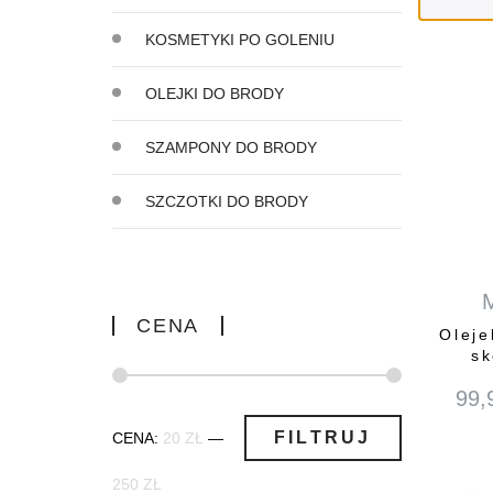
KOSMETYKI PO GOLENIU
OLEJKI DO BRODY
SZAMPONY DO BRODY
SZCZOTKI DO BRODY
CENA
Oleje
sk
99,
Cena
Cena
FILTRUJ
CENA:
20 ZŁ
—
min
max
250 ZŁ