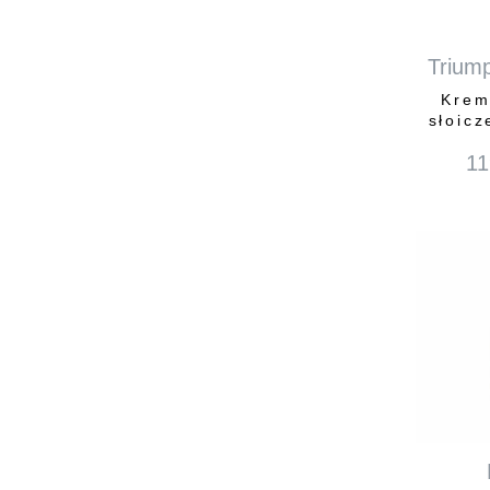
Triump
Krem
słoicz
11