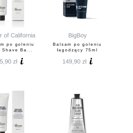
 of California
BigBoy
am po goleniu
Balsam po goleniu
r Shave Ba...
łagodzący 75ml
5,90
zł
149,90
zł