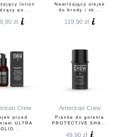
żający lotion
Nawilżający olejek
dzący po ...
do brody i sk...
9,90
zł
119,90
zł
rican Crew
American Crew
ejek przed
Pianka do golenia
eniem ULTRA
PROTECTIVE SHA...
GLID...
49,90
zł