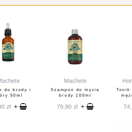
Machete
Machete
Hom
k do brody i
Szampon do mycia
Tonik
óry 50ml
brody 100ml
męż
+
+
90
zł
79,90
zł
74