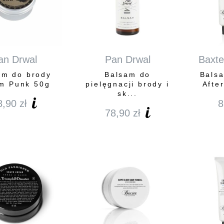
an Drwal
Pan Drwal
Baxter
am do brody
Balsam do
Bals
m Punk 50g
pielęgnacji brody i
Afte
sk...
8,90
zł
8
78,90
zł