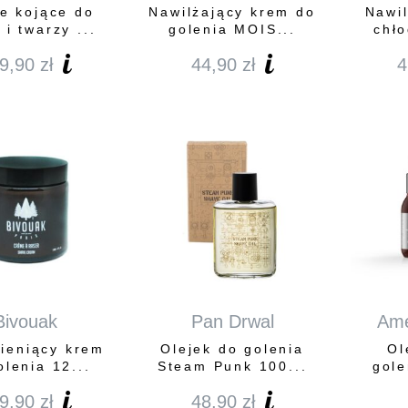
e kojące do
Nawilżający krem do
Nawil
 i twarzy ...
golenia MOIS...
chło
9,90
zł
44,90
zł
4
Bivouak
Pan Drwal
Ame
ieniący krem
Olejek do golenia
Ol
olenia 12...
Steam Punk 100...
gol
9,90
zł
48,90
zł