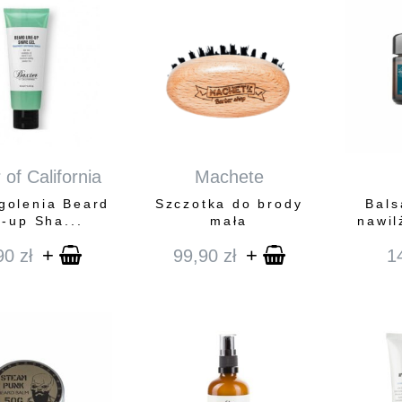
 of California
Machete
 golenia Beard
Szczotka do brody
Bals
e-up Sha...
mała
nawil
+
+
90
zł
99,90
zł
1